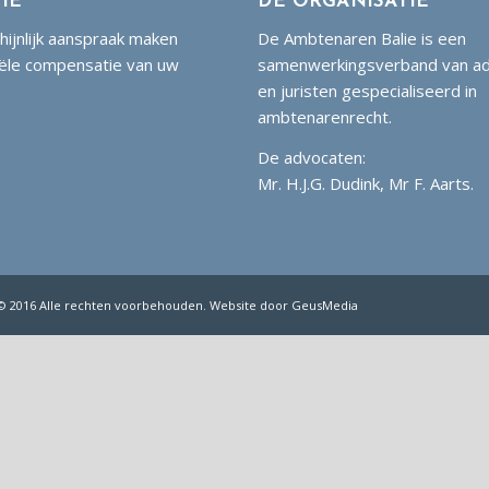
IE
DE ORGANISATIE
hijnlijk aanspraak maken
De Ambtenaren Balie is een
iële compensatie van uw
samenwerkingsverband van a
en juristen gespecialiseerd in
ambtenarenrecht.
De advocaten:
Mr. H.J.G. Dudink, Mr F. Aarts.
e © 2016 Alle rechten voorbehouden. Website door
GeusMedia