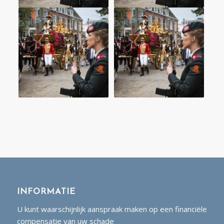
INFORMATIE
U kunt waarschijnlijk aanspraak maken op een financiële
compensatie van uw schade