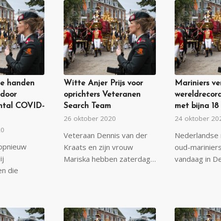
re handen
Witte Anjer Prijs voor
Mariniers ve
 door
oprichters Veteranen
wereldrecor
ntal COVID-
Search Team
met bijna 18
26 oktober 2020
24 oktober 20
20
Veteraan Dennis van der
Nederlandse 
 opnieuw
Kraats en zijn vrouw
oud-marinier
ij
Mariska hebben zaterdag…
vandaag in D
en die