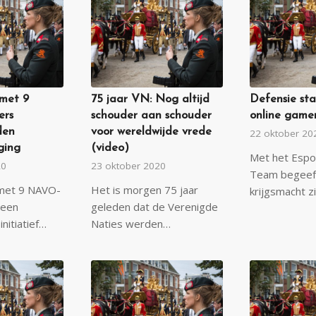
 met 9
75 jaar VN: Nog altijd
Defensie sta
ers
schouder aan schouder
online game
den
voor wereldwijde vrede
22 oktober 20
ging
(video)
Met het Espo
20
23 oktober 2020
Team begeef
 met 9 NAVO-
Het is morgen 75 jaar
krijgsmacht z
 een
geleden dat de Verenigde
initiatief…
Naties werden…