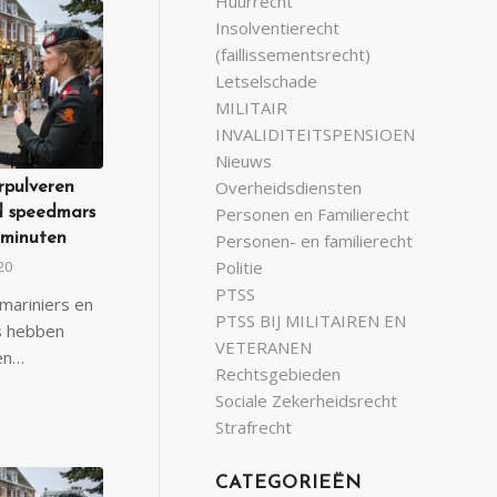
Huurrecht
Insolventierecht
(faillissementsrecht)
Letselschade
MILITAIR
INVALIDITEITSPENSIOEN
Nieuws
Overheidsdiensten
rpulveren
Personen en Familierecht
d speedmars
 minuten
Personen- en familierecht
20
Politie
PTSS
mariniers en
PTSS BIJ MILITAIREN EN
s hebben
VETERANEN
en…
Rechtsgebieden
Sociale Zekerheidsrecht
Strafrecht
CATEGORIEËN