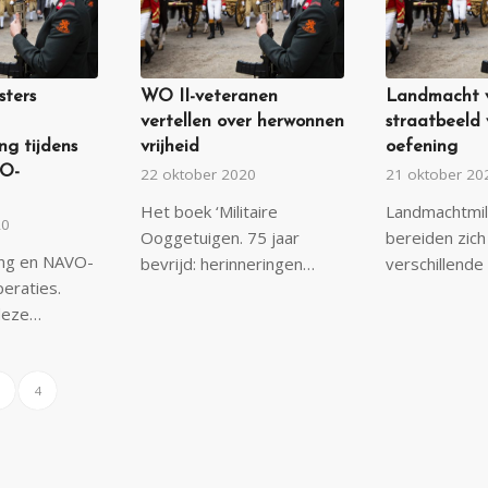
sters
WO II-veteranen
Landmacht v
vertellen over herwonnen
straatbeeld
ng tijdens
vrijheid
oefening
VO-
22 oktober 2020
21 oktober 20
Het boek ‘Militaire
Landmachtmili
20
Ooggetuigen. 75 jaar
bereiden zich
ing en NAVO-
bevrijd: herinneringen…
verschillende
peraties.
deze…
4