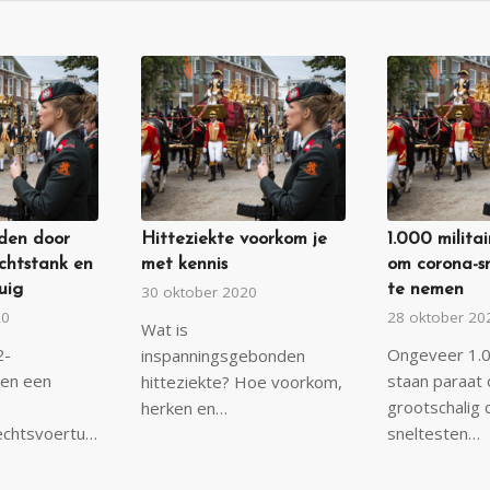
den door
Hitteziekte voorkom je
1.000 milita
chtstank en
met kennis
om corona-s
uig
te nemen
30 oktober 2020
20
28 oktober 20
Wat is
2-
Ongeveer 1.00
inspanningsgebonden
 en een
staan paraat
hitteziekte? Hoe voorkom,
grootschalig 
herken en…
infanteriegevechtsvoertuig…
sneltesten…