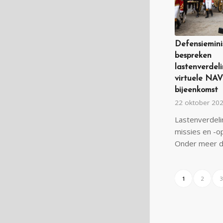
Defensiemini
bespreken
lastenverdeli
virtuele NA
bijeenkomst
22 oktober 20
Lastenverdel
missies en -o
Onder meer 
1
2
3