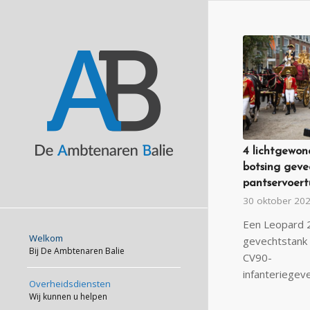
4 lichtgewon
botsing geve
pantservoert
30 oktober 20
Een Leopard 
Welkom
gevechtstank
Bij De Ambtenaren Balie
CV90-
Overheidsdiensten
Wij kunnen u helpen