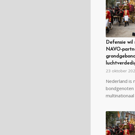
Defensie wil
NAVO-partn
grondgebon
luchtverdedi
23 oktober 20
Nederland is
bondgenoten
multinationaal 