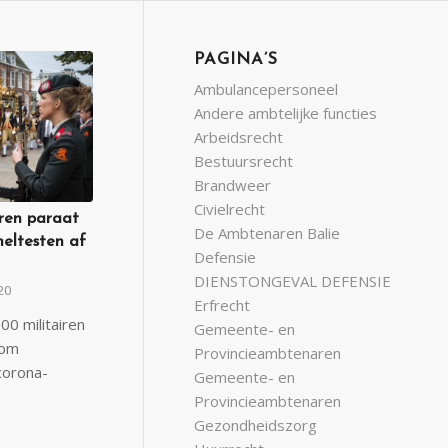
PAGINA’S
Ambulancepersoneel
Andere ambtelijke functies
Arbeidsrecht
Bestuursrecht
Brandweer
Civielrecht
iren paraat
De Ambtenaren Balie
neltesten af
Defensie
DIENSTONGEVAL DEFENSIE
20
Erfrecht
0 militairen
Gemeente- en
 om
Provincieambtenaren
corona-
Gemeente- en
Provincieambtenaren
Gezondheidszorg