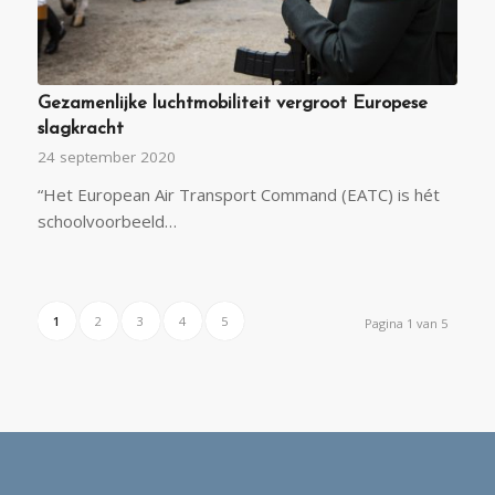
Gezamenlijke luchtmobiliteit vergroot Europese
slagkracht
24 september 2020
“Het European Air Transport Command (EATC) is hét
schoolvoorbeeld…
1
2
3
4
5
Pagina 1 van 5