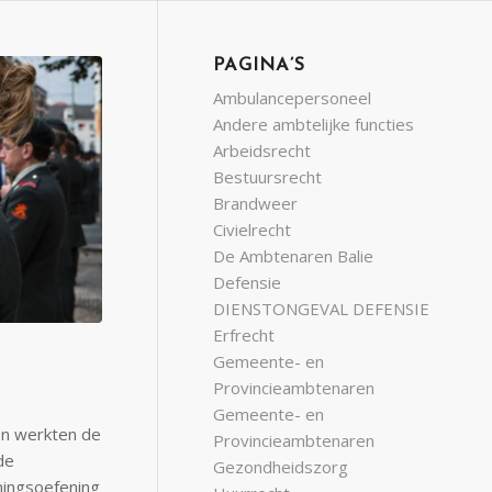
PAGINA’S
Ambulancepersoneel
Andere ambtelijke functies
Arbeidsrecht
Bestuursrecht
Brandweer
Civielrecht
De Ambtenaren Balie
Defensie
DIENSTONGEVAL DEFENSIE
Erfrecht
Gemeente- en
Provincieambtenaren
Gemeente- en
en werkten de
Provincieambtenaren
de
Gezondheidszorg
mingsoefening