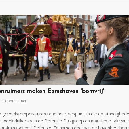
enruimers maken Eemshaven 'bomvrij'
/
7
door
Partner
 gevoelstemperaturen rond het vriespunt. In die omstandighed
n week duikers van de Defensie Duikgroep en maritieme tak van 
Opruimingsdienst Defensie. Ze namen deel aan de havenbescher