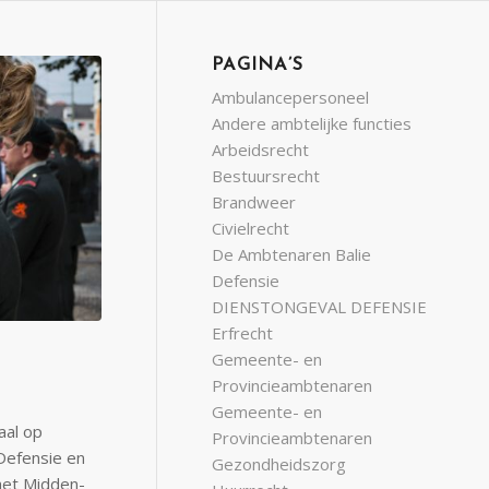
PAGINA’S
Ambulancepersoneel
Andere ambtelijke functies
Arbeidsrecht
Bestuursrecht
Brandweer
Civielrecht
De Ambtenaren Balie
Defensie
DIENSTONGEVAL DEFENSIE
Erfrecht
Gemeente- en
Provincieambtenaren
Gemeente- en
aal op
Provincieambtenaren
 Defensie en
Gezondheidszorg
 het Midden-