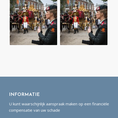
INFORMATIE
U kunt waarschijnlijk aanspraak maken op een financiële
compensatie van uw schade