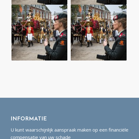
INFORMATIE
U kunt waarschijnlijk aanspraak maken op een financiële
compensatie van uw schade