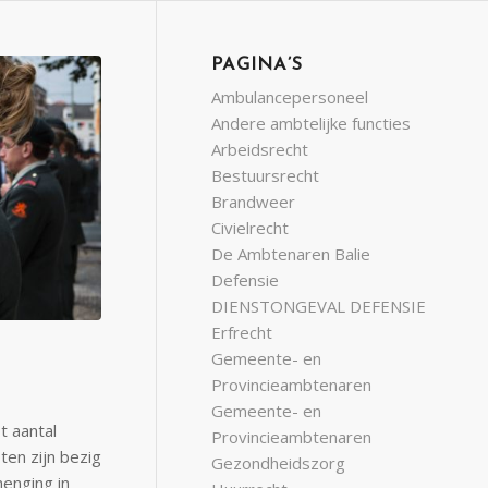
PAGINA’S
Ambulancepersoneel
Andere ambtelijke functies
Arbeidsrecht
Bestuursrecht
Brandweer
Civielrecht
De Ambtenaren Balie
Defensie
DIENSTONGEVAL DEFENSIE
Erfrecht
Gemeente- en
Provincieambtenaren
Gemeente- en
t aantal
Provincieambtenaren
en zijn bezig
Gezondheidszorg
enging in