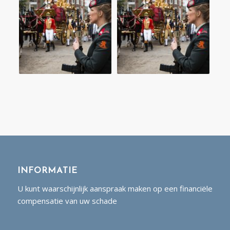
INFORMATIE
U kunt waarschijnlijk aanspraak maken op een financiële
compensatie van uw schade