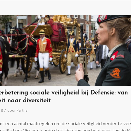
rbetering sociale veiligheid bij Defensie: van
it naar diversiteit
/
18
door
Partner
t een aantal maatregelen om de sociale veiligheid verder te ver
ris Barbara Visser stuurde daar gisteren een brief over aan de K