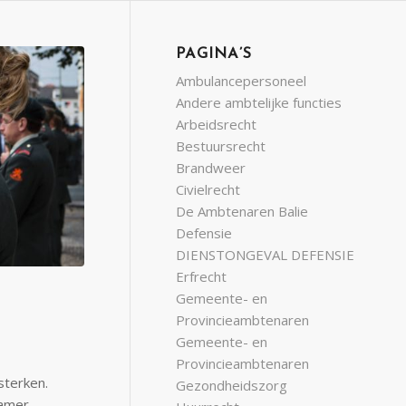
PAGINA’S
Ambulancepersoneel
Andere ambtelijke functies
Arbeidsrecht
Bestuursrecht
Brandweer
Civielrecht
De Ambtenaren Balie
Defensie
DIENSTONGEVAL DEFENSIE
Erfrecht
Gemeente- en
Provincieambtenaren
Gemeente- en
Provincieambtenaren
sterken.
Gezondheidszorg
amer.