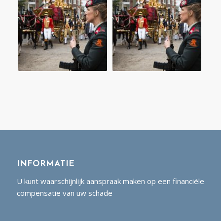
INFORMATIE
U kunt waarschijnlijk aanspraak maken op een financiële
compensatie van uw schade