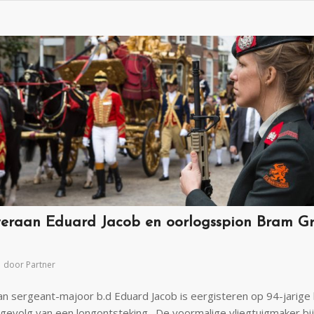
eraan Eduard Jacob en oorlogsspion Bram Gr
door
Partner
n sergeant-majoor b.d Eduard Jacob is eergisteren op 94-jarige l
 gevolg van een longontsteking. De voormalige vliegtuigmaker bi