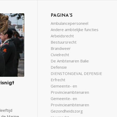
PAGINA’S
Ambulancepersoneel
Andere ambtelijke functies
Arbeidsrecht
Bestuursrecht
Brandweer
Civielrecht
De Ambtenaren Balie
Defensie
DIENSTONGEVAL DEFENSIE
Erfrecht
isnigt
Gemeente- en
Provincieambtenaren
Gemeente- en
Provincieambtenaren
eeftijd
Gezondheidszorg
j de Marine