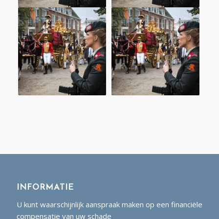
INFORMATIE
U kunt waarschijnlijk aanspraak maken op een financiële
compensatie van uw schade