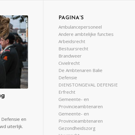
PAGINA’S
Ambulancepersoneel
Andere ambtelijke functies
Arbeidsrecht
Bestuursrecht
Brandweer
Civielrecht
De Ambtenaren Balie
Defensie
DIENSTONGEVAL DEFENSIE
Erfrecht
ng
Gemeente- en
Provincieambtenaren
Gemeente- en
 Defensie en
Provincieambtenaren
 uiterlijk.
Gezondheidszorg