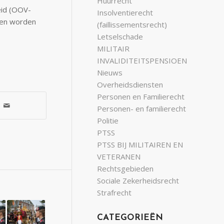
Huurrecht
eid (OOV-
Insolventierecht
epen worden
(faillissementsrecht)
Letselschade
MILITAIR
INVALIDITEITSPENSIOEN
Nieuws
Overheidsdiensten
Personen en Familierecht
Personen- en familierecht
Politie
PTSS
PTSS BIJ MILITAIREN EN
VETERANEN
Rechtsgebieden
Sociale Zekerheidsrecht
Strafrecht
CATEGORIEËN