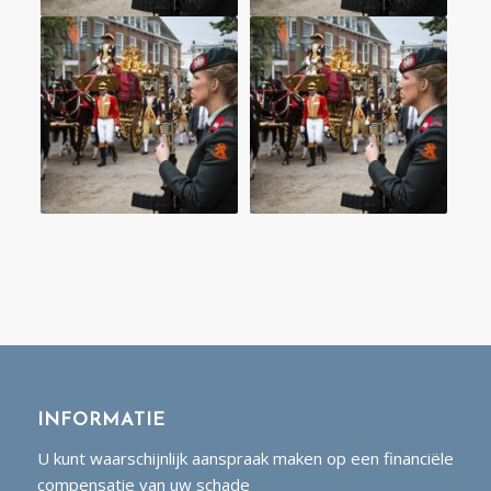
INFORMATIE
U kunt waarschijnlijk aanspraak maken op een financiële
compensatie van uw schade