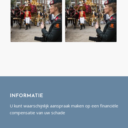
INFORMATIE
U kunt waarschijnlijk aanspraak maken op een financiële
compensatie van uw schade