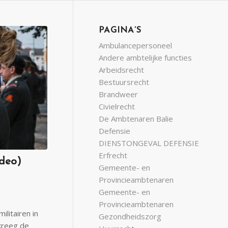
PAGINA’S
Ambulancepersoneel
Andere ambtelijke functies
Arbeidsrecht
Bestuursrecht
Brandweer
Civielrecht
De Ambtenaren Balie
Defensie
DIENSTONGEVAL DEFENSIE
Erfrecht
ideo)
Gemeente- en
Provincieambtenaren
Gemeente- en
-
Provincieambtenaren
litairen in
Gezondheidszorg
kreeg de