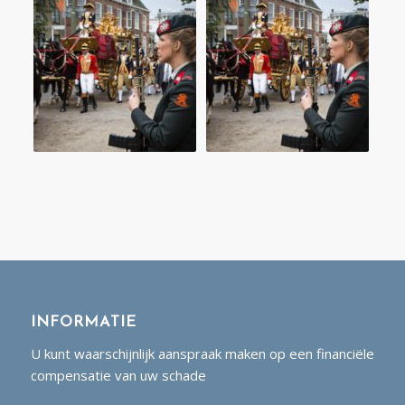
INFORMATIE
U kunt waarschijnlijk aanspraak maken op een financiële
compensatie van uw schade