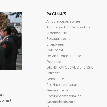
PAGINA’S
Ambulancepersoneel
Andere ambtelijke functies
Arbeidsrecht
Bestuursrecht
Brandweer
Civielrecht
De Ambtenaren Balie
Defensie
DIENSTONGEVAL DEFENSIE
Erfrecht
Gemeente- en
Provincieambtenaren
Gemeente- en
ort
Provincieambtenaren
go fast-
Gezondheidszorg