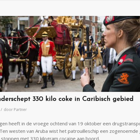
derschept 330 kilo coke in Caribisch gebied
/
door
Partner
ngen heeft in de vroege ochtend van 19 oktober een drugstransp
Ten westen van Aruba wist het patrouilleschip een zogenoemde 
stoppen met 330 kilogram cocaïne aan boord.