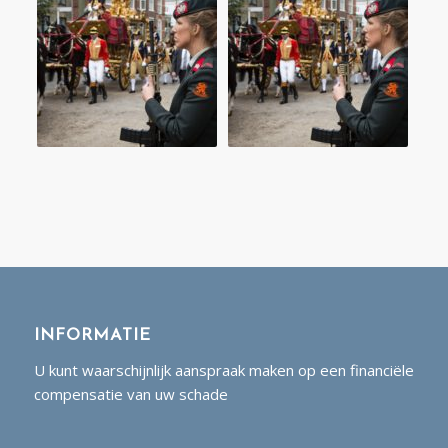
INFORMATIE
U kunt waarschijnlijk aanspraak maken op een financiële
compensatie van uw schade