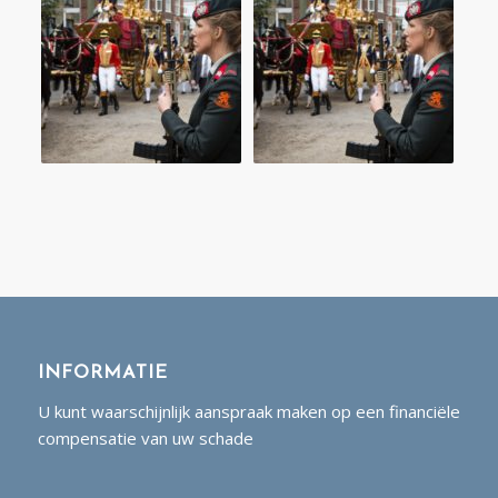
INFORMATIE
U kunt waarschijnlijk aanspraak maken op een financiële
compensatie van uw schade