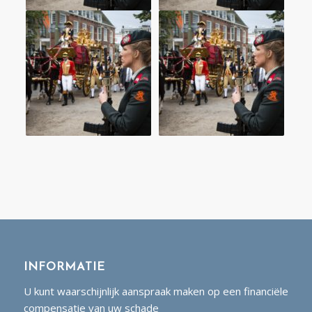
INFORMATIE
U kunt waarschijnlijk aanspraak maken op een financiële
compensatie van uw schade