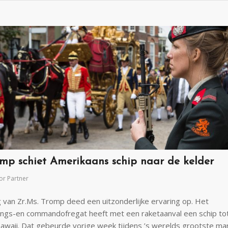
omp schiet Amerikaans schip naar de kelder
or
Partner
van Zr.Ms. Tromp deed een uitzonderlijke ervaring op. Het
ings-en commandofregat heeft met een raketaanval een schip tot
Hawaii. Dat gebeurde vorige week tijdens ’s werelds grootste ma