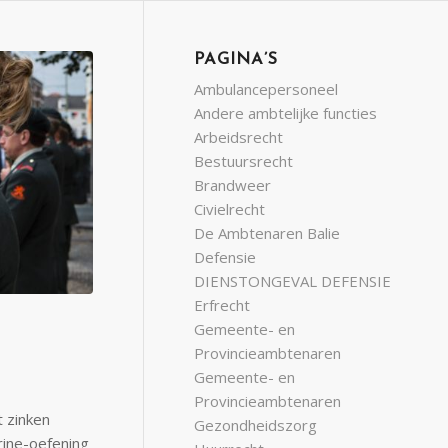
PAGINA’S
Ambulancepersoneel
Andere ambtelijke functies
Arbeidsrecht
Bestuursrecht
Brandweer
Civielrecht
De Ambtenaren Balie
Defensie
DIENSTONGEVAL DEFENSIE
Erfrecht
Gemeente- en
Provincieambtenaren
Gemeente- en
Provincieambtenaren
 zinken
Gezondheidszorg
rine-oefening