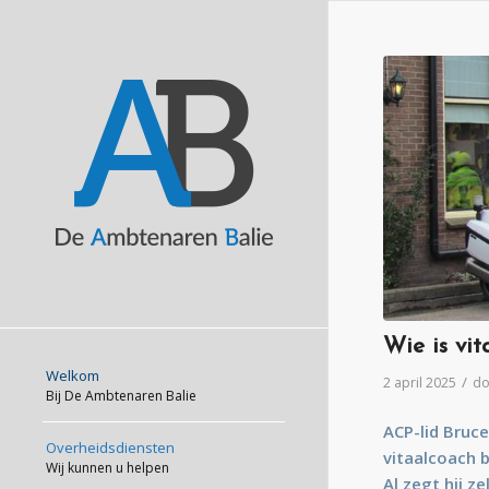
Wie is vi
Welkom
/
2 april 2025
d
Bij De Ambtenaren Balie
ACP-lid Bruce
Overheidsdiensten
vitaalcoach b
Wij kunnen u helpen
Al zegt hij z