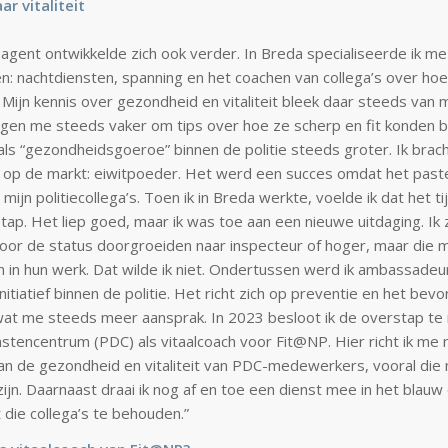
ar vitaliteit
 agent ontwikkelde zich ook verder. In Breda specialiseerde ik me
n: nachtdiensten, spanning en het coachen van collega’s over ho
 Mijn kennis over gezondheid en vitaliteit bleek daar steeds van
egen me steeds vaker om tips over hoe ze scherp en fit konden bl
als
“gezondheidsgoeroe”
binnen de politie steeds groter. Ik brac
 op de markt: eiwitpoeder. Het werd een succes omdat het paste
n mijn politiecollega’s. Toen ik in Breda werkte, voelde ik dat het t
tap. Het liep goed, maar ik was toe aan een nieuwe uitdaging. Ik
 voor de status doorgroeiden naar inspecteur of hoger, maar die 
n in hun werk. Dat wilde ik niet. Ondertussen werd ik ambassadeu
sinitiatief binnen de politie. Het richt zich op preventie en het bev
at me steeds meer aansprak. In 2023 besloot ik de overstap te
nstencentrum (PDC) als vitaalcoach voor Fit@NP. Hier richt ik me 
n de gezondheid en vitaliteit van PDC-medewerkers, vooral die 
ijn. Daarnaast draai ik nog af en toe een dienst mee in het blau
 die collega’s te behouden.”