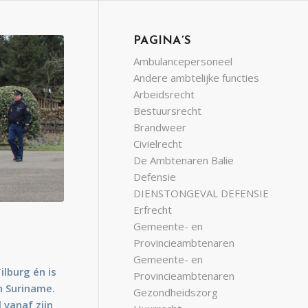
PAGINA’S
Ambulancepersoneel
Andere ambtelijke functies
Arbeidsrecht
Bestuursrecht
Brandweer
Civielrecht
De Ambtenaren Balie
Defensie
DIENSTONGEVAL DEFENSIE
Erfrecht
Gemeente- en
Provincieambtenaren
Gemeente- en
ilburg én is
Provincieambtenaren
in Suriname.
Gezondheidszorg
 vanaf zijn