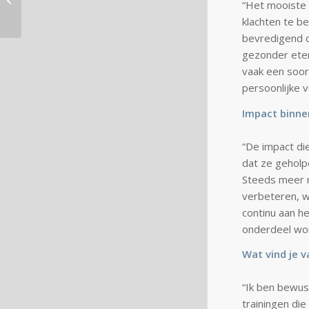
“Het mooiste 
Russen buiten de deur
klachten te be
bevredigend o
gezonder eten
vaak een soor
persoonlijke v
Impact binne
“De impact di
dat ze geholp
Steeds meer m
verbeteren, w
continu aan h
onderdeel wor
Wat vind je 
“Ik ben bewus
trainingen di