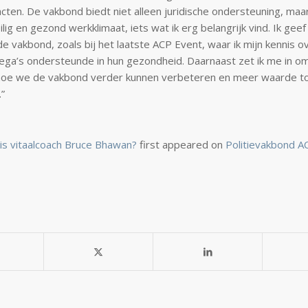
cten. De vakbond biedt niet alleen juridische ondersteuning, maar
ilig en gezond werkklimaat, iets wat ik erg belangrijk vind. Ik geef
 de vakbond, zoals bij het laatste ACP Event, waar ik mijn kennis ove
lega’s ondersteunde in hun gezondheid. Daarnaast zet ik me in o
hoe we de vakbond verder kunnen verbeteren en meer waarde 
.”
is vitaalcoach Bruce Bhawan?
first appeared on
Politievakbond A