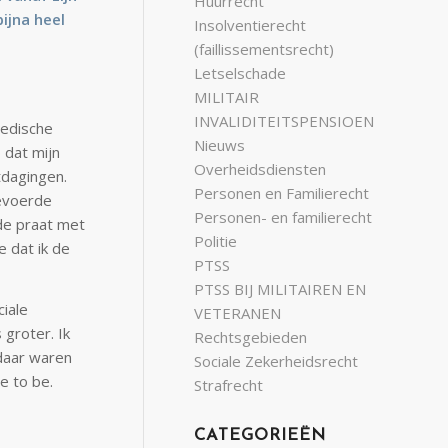
Huurrecht
ijna heel
Insolventierecht
(faillissementsrecht)
Letselschade
MILITAIR
INVALIDITEITSPENSIOEN
 medische
Nieuws
 dat mijn
Overheidsdiensten
tdagingen.
Personen en Familierecht
gevoerde
Personen- en familierecht
 de praat met
Politie
e dat ik de
PTSS
PTSS BIJ MILITAIREN EN
iale
VETERANEN
groter. Ik
Rechtsgebieden
 daar waren
Sociale Zekerheidsrecht
e to be.
Strafrecht
CATEGORIEËN