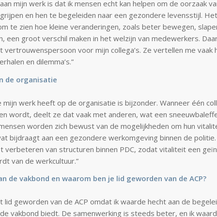
aan mijn werk is dat ik mensen echt kan helpen om de oorzaak va
grijpen en hen te begeleiden naar een gezondere levensstijl. Het
m te zien hoe kleine veranderingen, zoals beter bewegen, slape
, een groot verschil maken in het welzijn van medewerkers. Daar
t vertrouwenspersoon voor mijn collega’s. Ze vertellen me vaak 
erhalen en dilemma’s.”
n de organisatie
e mijn werk heeft op de organisatie is bijzonder. Wanneer één co
en wordt, deelt ze dat vaak met anderen, wat een sneeuwbaleffe
ensen worden zich bewust van de mogelijkheden om hun vitalite
at bijdraagt aan een gezondere werkomgeving binnen de politie.
et verbeteren van structuren binnen PDC, zodat vitaliteit een ge
dt van de werkcultuur.”
van de vakbond en waarom ben je lid geworden van de ACP?
t lid geworden van de ACP omdat ik waarde hecht aan de begelei
e de vakbond biedt. De samenwerking is steeds beter, en ik waar