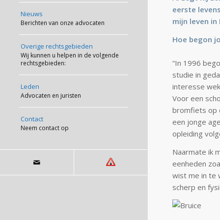
eerste levens
Nieuws
mijn leven i
Berichten van onze advocaten
Hoe begon jou
Overige rechtsgebieden
Wij kunnen u helpen in de volgende
“In 1996 begon
rechtsgebieden:
studie in ged
interesse wek
Leden
Advocaten en juristen
Voor een scho
bromfiets op 
Contact
een jonge agen
Neem contact op
opleiding volg
Naarmate ik m
eenheden zoal
wist me in te 
scherp en fysi