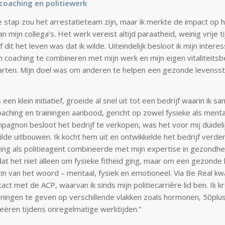
coaching en politiewerk
e stap zou het arrestatieteam zijn, maar ik merkte de impact op 
n mijn collega’s. Het werk vereist altijd paraatheid, weinig vrije tij
 dit het leven was dat ik wilde. Uiteindelijk besloot ik mijn interes
 coaching te combineren met mijn werk en mijn eigen vitaliteitsbe
tarten. Mijn doel was om anderen te helpen een gezonde levenssti
een klein initiatief, groeide al snel uit tot een bedrijf waarin ik 
hing en trainingen aanbood, gericht op zowel fysieke als mentale
pagnon besloot het bedrijf te verkopen, was het voor mij duidelij
lde uitbouwen. Ik kocht hem uit en ontwikkelde het bedrijf verder,
ring als politieagent combineerde met mijn expertise in gezondh
 dat het niet alleen om fysieke fitheid ging, maar om een gezonde l
in van het woord – mentaal, fysiek en emotioneel. Via Be Real kw
act met de ACP, waarvan ik sinds mijn politiecarrière lid ben. Ik 
ainingen te geven op verschillende vlakken zoals hormonen, 50pl
ëren tijdens onregelmatige werktijden.”