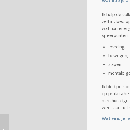
Wat doe je a
Ik help de col
zelf invloed o
wat hun energ
speerpunten:
Voeding,
bewegen,
slapen
mentale g
Ik bied persoo
op praktische
men hun eigen
weer aan het 
Wat vind je 
F-35’s hielden 23