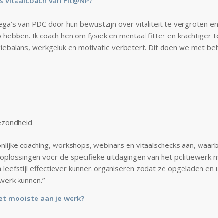
ls vitaalcoach van Fit@NP?
lega’s van PDC door hun bewustzijn over vitaliteit te vergroten en 
p hebben. Ik coach hen om fysiek en mentaal fitter en krachtiger 
iebalans, werkgeluk en motivatie verbetert. Dit doen we met beh
ezondheid
nlijke coaching, workshops, webinars en vitaalschecks aan, waarbi
 oplossingen voor de specifieke uitdagingen van het politiewerk 
 leefstijl effectiever kunnen organiseren zodat ze opgeladen en 
werk kunnen.”
het mooiste aan je werk?