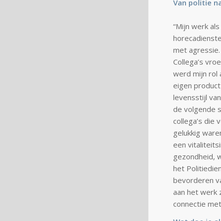
Van politie na
“Mijn werk als
horecadienste
met agressie.
Collega’s vro
werd mijn rol 
eigen product
levensstijl va
de volgende s
collega’s die
gelukkig ware
een vitaliteit
gezondheid, w
het Politiedie
bevorderen va
aan het werk z
connectie met