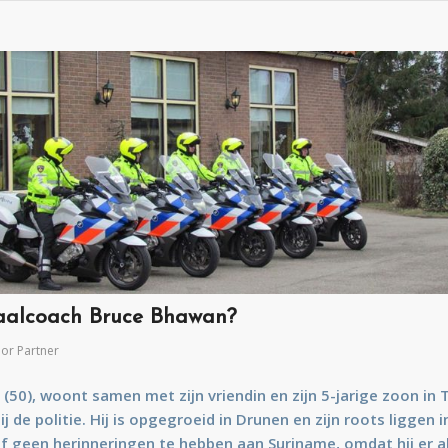
taalcoach Bruce Bhawan?
oor
Partner
 (50), woont samen met zijn vriendin en zijn 5-jarige zoon in T
ij de politie. Hij is opgegroeid in Drunen en zijn roots liggen 
elf geen herinneringen te hebben aan Suriname, omdat hij er al