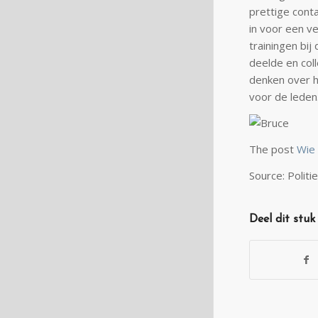
prettige conta
in voor een ve
trainingen bij
deelde en col
denken over 
voor de leden
The post
Wie 
Source: Politie
Deel dit stuk