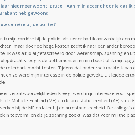
jaar niet meer woont. Bruce: “Aan mijn accent hoor je dat ik b
n Brabant heb gewoond.”
w carrière bij de politie?
 ik mijn carrière bij de politie. Als tiener had ik aanvankelijk een
achten, maar door de hoge kosten zocht ik naar een ander beroep
te. Ik was altijd al gefascineerd door wetenschap, spanning en ui
olopdracht vroeg ik de politiemensen in mijn buurt of ik mijn op
de rollerbank mocht testen. Tijdens dat onderzoek raakte ik aan
t en zo werd mijn interesse in de politie gewekt. Dit leidde erto
de.
eer verantwoordelijkheden kreeg, werd mijn interesse voor spec
s de Mobiele Eenheid (ME) en de arrestatie-eenheid (AE) steeds 
werken bij de ME en later bij de arrestatie-eenheid. De collega’s
ek in topvorm, en als je spanning zoekt, was dat voor mij the plac