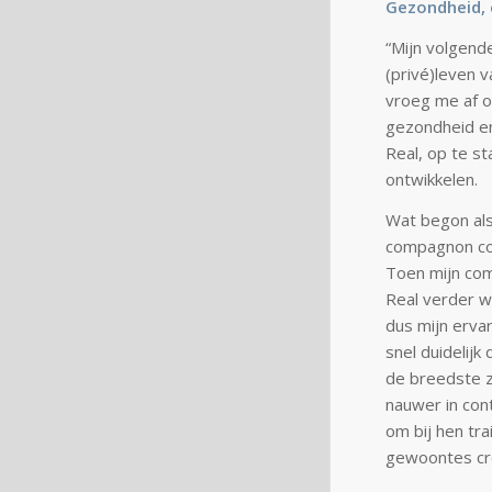
Gezondheid, 
“Mijn volgend
(privé)leven va
vroeg me af of
gezondheid en
Real, op te s
ontwikkelen.
Wat begon als 
compagnon coac
Toen mijn com
Real verder wi
dus mijn erva
snel duidelijk
de breedste z
nauwer in cont
om bij hen tr
gewoontes cre