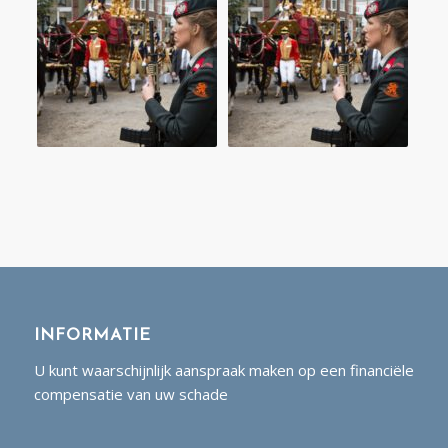
INFORMATIE
U kunt waarschijnlijk aanspraak maken op een financiële
compensatie van uw schade