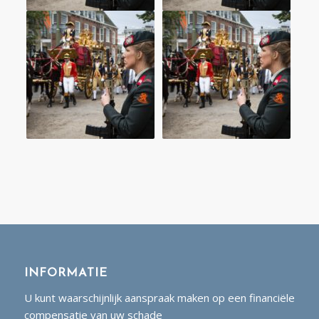
INFORMATIE
U kunt waarschijnlijk aanspraak maken op een financiële
compensatie van uw schade