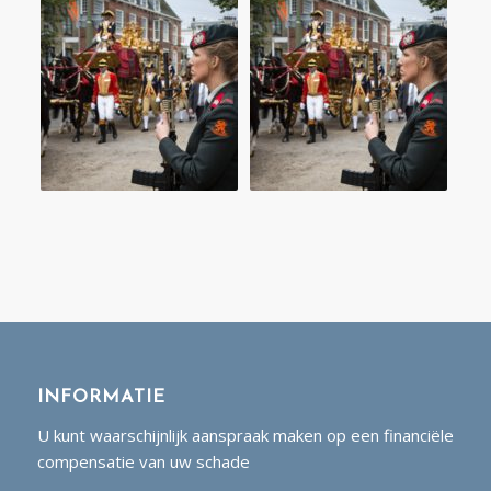
INFORMATIE
U kunt waarschijnlijk aanspraak maken op een financiële
compensatie van uw schade