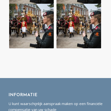
INFORMATIE
U kunt waarschijnlijk aanspraak maken op een financiële
compensatie van uw schade