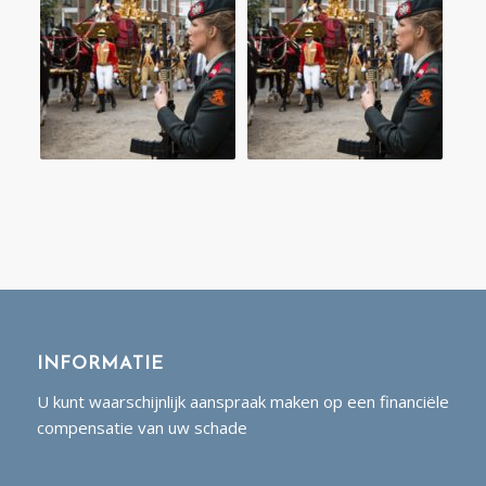
INFORMATIE
U kunt waarschijnlijk aanspraak maken op een financiële
compensatie van uw schade