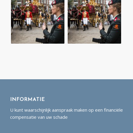
INFORMATIE
U kunt waarschijnlijk aanspraak maken op een financiële
compensatie van uw schade