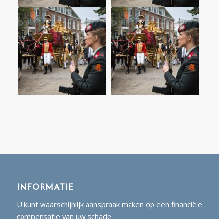
INFORMATIE
U kunt waarschijnlijk aanspraak maken op een financiële
compensatie van uw schade