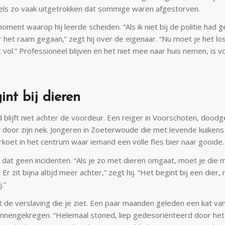
ls zo vaak uitgetrokken dat sommige waren afgestorven.
ment waarop hij leerde scheiden. “Als ik niet bij de politie had 
 het raam gegaan,” zegt hij over de eigenaar. “Nu moet je het lo
t vol.” Professioneel blijven en het niet mee naar huis nemen, is 
int bij dieren
 blijft niet achter de voordeur. Een reiger in Voorschoten, doo
 door zijn nek. Jongeren in Zoeterwoude die met levende kuikens 
oet in het centrum waar iemand een volle fles bier naar gooide.
n dat geen incidenten. “Als je zo met dieren omgaat, moet je die 
r zit bijna altijd meer achter,” zegt hij. “Het begint bij een dier, 
.”
 de verslaving die je ziet. Een paar maanden geleden een kat van
innengekregen. “Helemaal stoned, liep gedesoriënteerd door het 