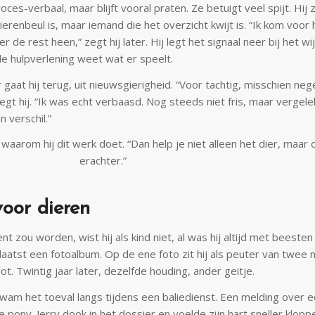
oces-verbaal, maar blijft vooral praten. Ze betuigt veel spijt. Hij
ierenbeul is, maar iemand die het overzicht kwijt is. “Ik kom voor 
ver de rest heen,” zegt hij later. Hij legt het signaal neer bij het 
e hulpverlening weet wat er speelt.
gaat hij terug, uit nieuwsgierigheid. “Voor tachtig, misschien ne
egt hij. “Ik was echt verbaasd. Nog steeds niet fris, maar vergel
 verschil.”
 waarom hij dit werk doet. “Dan help je niet alleen het dier, maa
erachter.”
voor dieren
ent zou worden, wist hij als kind niet, al was hij altijd met beesten 
 laatst een fotoalbum. Op de ene foto zit hij als peuter van twee
ot. Twintig jaar later, dezelfde houding, ander geitje.
 kwam het toeval langs tijdens een baliedienst. Een melding over 
pony. Jerry dook in het dossier en voelde zijn hart sneller kloppe