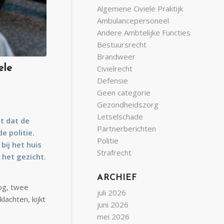
Algemene Civiele Praktijk
Ambulancepersoneel
Andere Ambtelijke Functies
Bestuursrecht
Brandweer
ele
Civielrecht
Defensie
Geen categorie
Gezondheidszorg
Letselschade
lt dat de
Partnerberichten
e politie.
Politie
bij het huis
Strafrecht
 het gezicht.
ARCHIEF
dog, twee
juli 2026
achten, kijkt
juni 2026
mei 2026