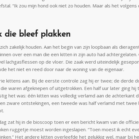
fstal. “Ik zou mijn hond ook niet zo houden. Maar als het volgen
 die bleef plakken
t zich zakelijk houden. Aan het begin van zijn loopbaan als dierage
innen over een man die een kitten in zijn auto had achtergelaten.
el lachgasflessen op de vloer. Die zaak werd uiteindelijk gesep
wde het niet en reed door naar de woning van de eigenaar.
drie kittens aan. Bij de eerste controle zag hij er twee; de derde d
die waren afgeknepen of uitgetrokken. Een half uur later ging hij
stig het was: één kitten was volledig verlamd aan de achterkant 
en zware ontstekingen, een tweede was half verlamd met twee 
t.
g zat hij in de bioscoop toen er een bericht kwam van de officier
ken ruggetje moest worden ingeslapen. “Toen moest ik echt ev
nken.” Het andere kitten overleefde het gelukkig wel, maar bij he