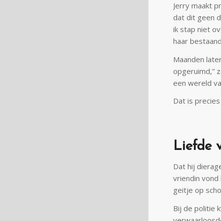
Jerry maakt pr
dat dit geen d
ik stap niet o
haar bestaand
Maanden later 
opgeruimd,” z
een wereld van
Dat is precies
Liefde 
Dat hij dierag
vriendin vond
geitje op scho
Bij de politie
verwaarloosde 