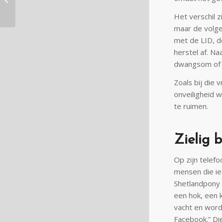
pensioen of pas in
Het verschil z
2027?
maar de volgen
met de LID, d
herstel af. N
dwangsom of 
Zoals bij die
onveiligheid 
te ruimen.
Zielig b
Op zijn telef
mensen die ie
Shetlandpony i
een hok, een k
vacht en wordt
Facebook.” Di