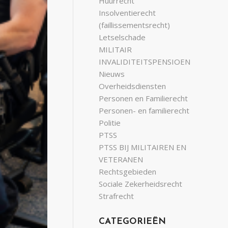
Huurrecht
Insolventierecht
(faillissementsrecht)
Letselschade
MILITAIR
INVALIDITEITSPENSIOEN
Nieuws
Overheidsdiensten
Personen en Familierecht
Personen- en familierecht
Politie
PTSS
PTSS BIJ MILITAIREN EN
VETERANEN
Rechtsgebieden
Sociale Zekerheidsrecht
Strafrecht
CATEGORIEËN