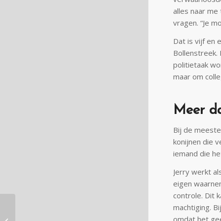
alles naar me 
vragen. “Je mo
Dat is vijf en
Bollenstreek.
politietaak wo
maar om colle
Meer da
Bij de meeste
konijnen die v
iemand die het
Jerry werkt al
eigen waarnem
controle. Dit
Pensioenzaken (deel
machtiging. Bi
2): dit jaar met
omdat het gee