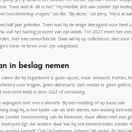
toe. Toen wist ik: dit is het.” Hij meldde zich aan zonder zijn leid
et toestemming vragen,” zei die. “Bij deze,” zei Jerry. “Hij is al a
 een half jaar geleden. Toen was hij de enige dieragent voor heel 
 Nu vult het tachtig procent van zijn week. Tot 2027 moet het ee
rden, met een seniorfunctie. Daar wil hij op solliciteren, niet voor
ga’s meer te leren over zijn vakgebied.
n in beslag nemen
 zaken die hij tegenkomt is geen opzet, maar onmacht. Katten, h
erkeerd voer krijgen, geen dierenarts zien omdat er geen geld is, 
 overzicht kwijt is door GGZ of verslaving.
s wijkagent met extra sleutels. Bij een melding of op basis van
ing mag hij, in het kader van de Wet dieren, een woning betred
 kan zonder toestemming van de bewoner, maar alleen met een ge
j bedrijven ligt dat anders: daar kan hij ook binnentreden zonder 
n woning betreft. Ook bij bedrijven gebeurt dit onder de Wet di