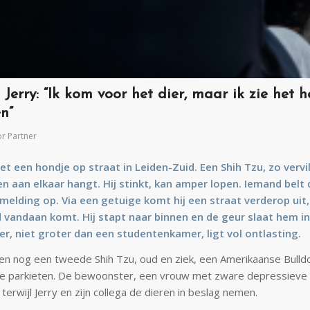
Jerry: “Ik kom voor het dier, maar ik zie het h
n”
or
Partner
t een hondje op straat in Leiden-Zuid. Een Shih Tzu, zo vervi
ten aan elkaar hangt. Hij stinkt, kan amper lopen. Iemand belt d
 melding op. Via een getuige komt hij een straat verderop uit, 
 vandaan komt. Hij stapt naar binnen en de geur slaat hem in
, niet groter dan een studentenkamer, ligt vol ontlasting.
agen nog een tweede Shih Tzu, oud en ziek, een Amerikaanse Bull
e parkieten. De bewoonster, een vrouw met zware depressieve kl
terwijl Jerry en zijn collega de dieren in beslag nemen.