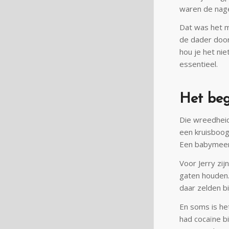
waren de nage
Dat was het mo
de dader door
hou je het nie
essentieel.
Het beg
Die wreedheid
een kruisboog
Een babymeerk
Voor Jerry zij
gaten houden. E
daar zelden bij
En soms is het
had cocaïne b