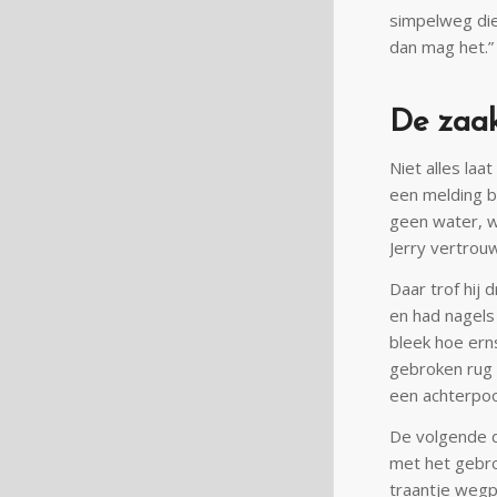
simpelweg die
dan mag het.”
De zaak
Niet alles laa
een melding b
geen water, w
Jerry vertrou
Daar trof hij 
en had nagels 
bleek hoe ern
gebroken rug 
een achterpoo
De volgende da
met het gebro
traantje wegpi