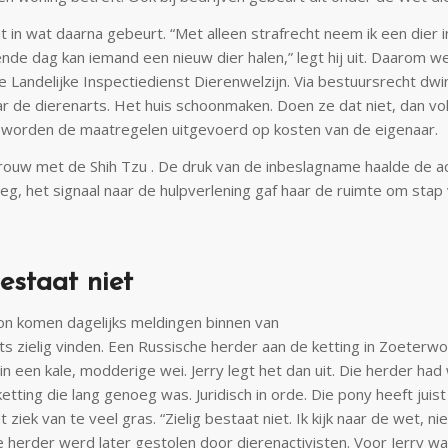
it in wat daarna gebeurt. “Met alleen strafrecht neem ik een dier i
de dag kan iemand een nieuw dier halen,” legt hij uit. Daarom wer
e Landelijke Inspectiedienst Dierenwelzijn. Via bestuursrecht dw
aar de dierenarts. Het huis schoonmaken. Doen ze dat niet, dan vo
worden de maatregelen uitgevoerd op kosten van de eigenaar.
 vrouw met de Shih Tzu . De druk van de inbeslagname haalde de a
weg, het signaal naar de hulpverlening gaf haar de ruimte om stap
estaat niet
oon komen dagelijks meldingen binnen van
ts zielig vinden. Een Russische herder aan de ketting in Zoeterw
n een kale, modderige wei. Jerry legt het dan uit. Die herder had
etting die lang genoeg was. Juridisch in orde. Die pony heeft juist
 ziek van te veel gras. “Zielig bestaat niet. Ik kijk naar de wet, ni
e herder werd later gestolen door dierenactivisten. Voor Jerry w