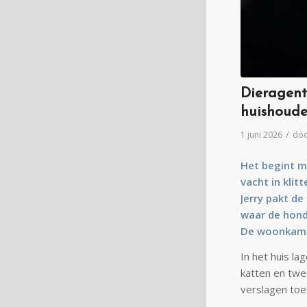
Dieragent 
huishoude
/
1 juni 2026
do
Het begint me
vacht in klit
Jerry pakt de
waar de hond
De woonkamer
In het huis l
katten en twe
verslagen toe 