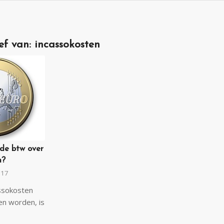
ef van:
incassokosten
de btw over
n?
017
assokosten
n worden, is