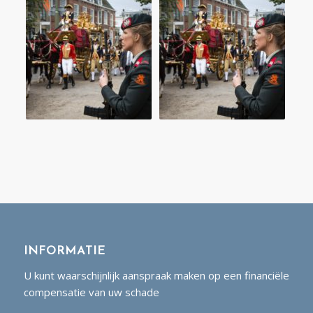
INFORMATIE
U kunt waarschijnlijk aanspraak maken op een financiële
compensatie van uw schade