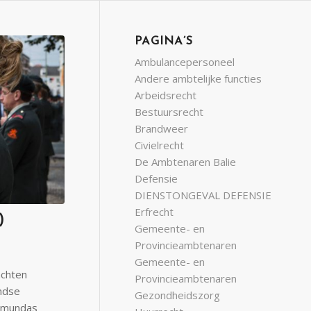
PAGINA’S
Ambulancepersoneel
Andere ambtelijke functies
Arbeidsrecht
Bestuursrecht
Brandweer
Civielrecht
De Ambtenaren Balie
Defensie
DIENSTONGEVAL DEFENSIE
Erfrecht
)
Gemeente- en
Provincieambtenaren
Gemeente- en
achten
Provincieambtenaren
ndse
Gezondheidszorg
aimundas