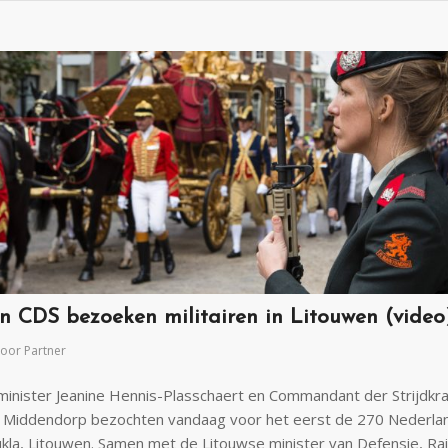
en CDS bezoeken militairen in Litouwen (video
oor
Partner
minister Jeanine Hennis-Plasschaert en Commandant der Strijdkr
 Middendorp bezochten vandaag voor het eerst de 270 Nederla
 Rukla, Litouwen. Samen met de Litouwse minister van Defensie, R