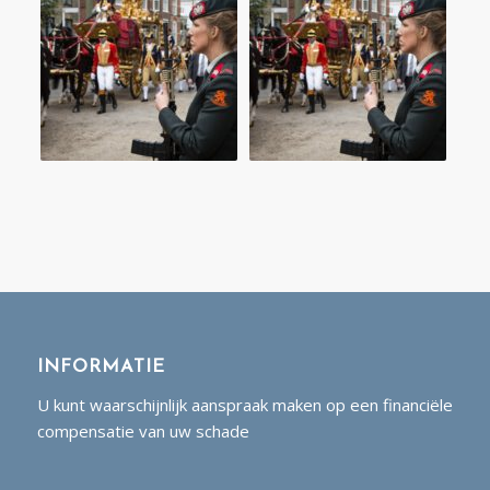
INFORMATIE
U kunt waarschijnlijk aanspraak maken op een financiële
compensatie van uw schade