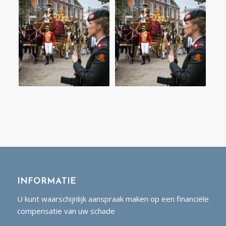
INFORMATIE
U kunt waarschijnlijk aanspraak maken op een financiële
compensatie van uw schade