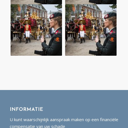
INFORMATIE
U kunt waarschijnlijk aanspraak maken op een financiële
compensatie van uw schade