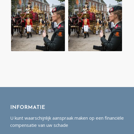
INFORMATIE
U kunt waarschijnlijk aanspraak maken op een financiële
compensatie van uw schade