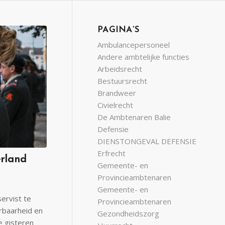
PAGINA’S
Ambulancepersoneel
Andere ambtelijke functies
Arbeidsrecht
Bestuursrecht
Brandweer
Civielrecht
De Ambtenaren Balie
Defensie
DIENSTONGEVAL DEFENSIE
Erfrecht
erland
Gemeente- en
Provincieambtenaren
Gemeente- en
ervist te
Provincieambtenaren
erbaarheid en
Gezondheidszorg
e gisteren